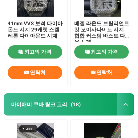
41mm VVS 보석 다이아
베젤 라운드 브릴리언트
몬드 시계 29캐럿 스켈
컷 모이사나이트 시계
레톤 다이아몬드 시계
힙합 커스텀 바스트 다
운 시계
최고의 가격
최고의 가격
연락처
연락처
마이애미 쿠바 링크 고리
(18)