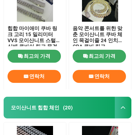
힙합 마이애미 쿠바 링
음악 콘서트를 위한 맞
크 고리 15 밀리미터
춘 모이산니트 쿠바 체
VVS 모이산니트 스털링
인 목걸이줄 24 인치
실베 쿠바이 링크 목걸
GRA 쿠바 링크
이줄
최고의 가격
최고의 가격
연락처
연락처
모이산니트 힙합 체인
(20)