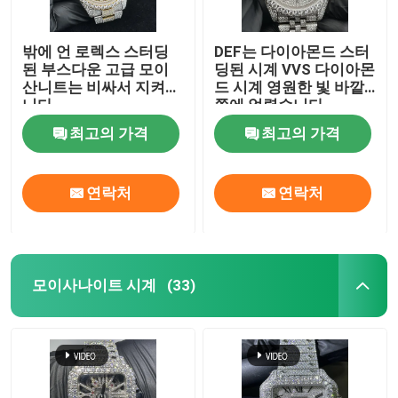
밖에 언 로렉스 스터딩
DEF는 다이아몬드 스터
된 부스다운 고급 모이
딩된 시계 VVS 다이아몬
산니트는 비싸서 지켜봅
드 시계 영원한 빛 바깥
니다
쪽에 얼렸습니다
최고의 가격
최고의 가격
연락처
연락처
모이사나이트 시계
(33)