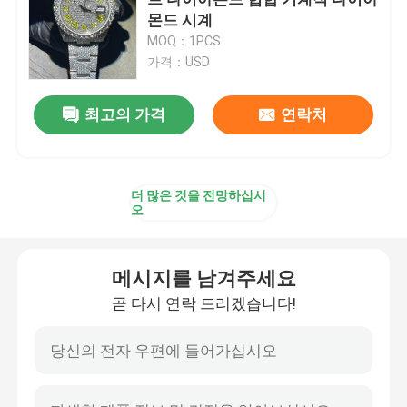
몬드 시계
MOQ：1PCS
모이산니트는 시청 바깥쪽에 얼렸습니다
가격：USD
모이사나이트 시계
메시지를 남겨주세요
최고의 가격
연락처
곧 다시 연락 드리겠습니다!
마이애미 쿠바 링크 고리
더 많은 것을 전망하십시
오
모이산니트 힙합 체인
메시지를 남겨주세요
모이산니트 쿠바 체인
곧 다시 연락 드리겠습니다!
모이산니트 쿠바 링크
모이산니트 테니스 체인