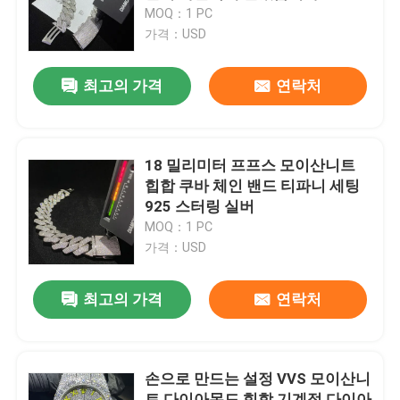
MOQ：1 PC
가격：USD
공장 여행
최고의 가격
연락처
품질 관리
연락주세요
18 밀리미터 프프스 모이산니트
힙합 쿠바 체인 밴드 티파니 세팅
925 스터링 실버
뉴스
MOQ：1 PC
가격：USD
경우
최고의 가격
연락처
인용문을 요구하세요
손으로 만드는 설정 VVS 모이산니
모이산니트 다이아몬드 시계
트 다이아몬드 힙합 기계적 다이아