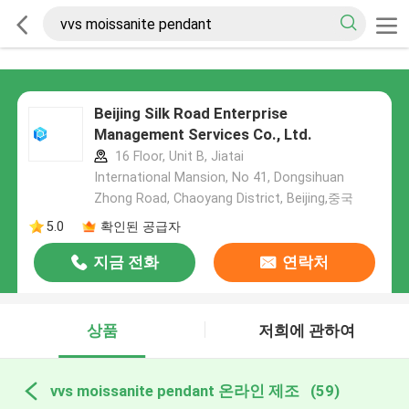
Beijing Silk Road Enterprise
Management Services Co., Ltd.
16 Floor, Unit B, Jiatai
International Mansion, No 41, Dongsihuan
Zhong Road, Chaoyang District, Beijing,중국
5.0
확인된 공급자
지금 전화
연락처
상품
저희에 관하여
vvs moissanite pendant 온라인 제조
(59)