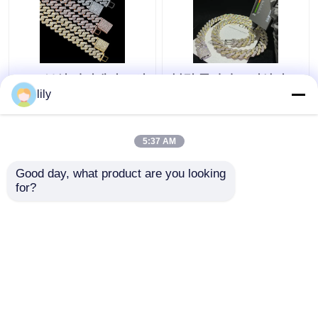
GRA 보석 마이애미 모이
블링 콜라나 모이산니트
산니트 힙합 사슬은 다
는 체인 18k 바깥쪽에 사
lily
이아몬드 테스트 모이산
람들을 위한 쿠바 링크
니트 쿠바 링크를 통과
고리 목걸이줄을 얼렸습
합니다
니다
5:37 AM
최고의 가격
최고의 가격
Good day, what product are you looking 
for?
연락처
연락처
더 많은 것을 전망하십시
오
홈
사이트맵
연락처
Desktop Site
사이트맵
Privacy Policy