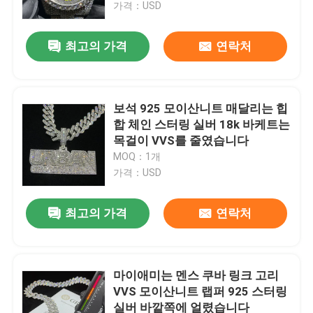
가격：USD
최고의 가격
연락처
보석 925 모이산니트 매달리는 힙
합 체인 스터링 실버 18k 바케트는
목걸이 VVS를 줄였습니다
MOQ：1개
가격：USD
최고의 가격
연락처
집
제품
마이애미는 멘스 쿠바 링크 고리
VVS 모이산니트 랩퍼 925 스터링
실버 바깥쪽에 얼렸습니다
우리에 대하여