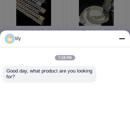
GRA 보석 마이애미 모이
블링 콜라나 모이산니트
산니트 힙합 사슬은 다
는 체인 18k 바깥쪽에 사
lily
이아몬드 테스트 모이산
람들을 위한 쿠바 링크
니트 쿠바 링크를 통과
고리 목걸이줄을 얼렸습
합니다
니다
7:28 PM
최고의 가격
최고의 가격
Good day, what product are you looking 
for?
연락처
연락처
더 많은 것을 전망하십시
오
홈
사이트맵
연락처
Desktop Site
사이트맵
Privacy Policy