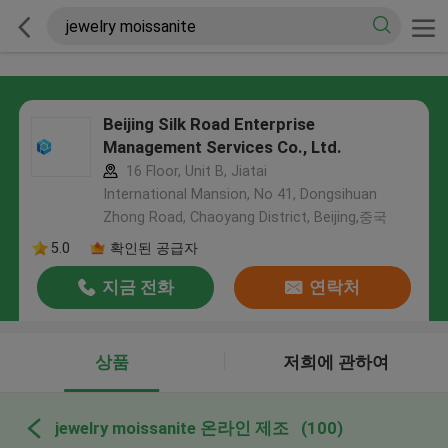
Beijing Silk Road Enterprise
Management Services Co., Ltd.
16 Floor, Unit B, Jiatai
International Mansion, No 41, Dongsihuan
Zhong Road, Chaoyang District, Beijing,중국
5.0
확인된 공급자
지금 전화
연락처
상품
저희에 관하여
jewelry moissanite 온라인 제조
(100)