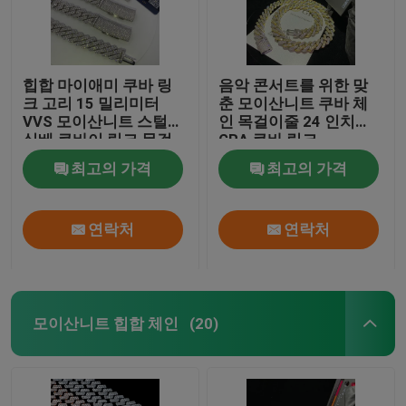
힙합 마이애미 쿠바 링
음악 콘서트를 위한 맞
크 고리 15 밀리미터
춘 모이산니트 쿠바 체
VVS 모이산니트 스털링
인 목걸이줄 24 인치
실베 쿠바이 링크 목걸
GRA 쿠바 링크
이줄
최고의 가격
최고의 가격
연락처
연락처
모이산니트 힙합 체인
(20)