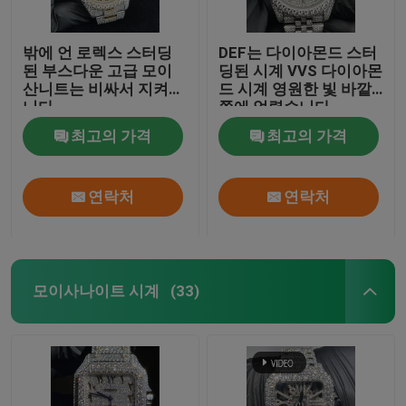
밖에 언 로렉스 스터딩
DEF는 다이아몬드 스터
된 부스다운 고급 모이
딩된 시계 VVS 다이아몬
산니트는 비싸서 지켜봅
드 시계 영원한 빛 바깥
니다
쪽에 얼렸습니다
최고의 가격
최고의 가격
연락처
연락처
모이사나이트 시계
(33)