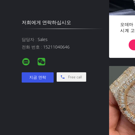
저희에게 연락하십시오
오데마 
시계 고급
여
담당자 :
Sales
전화 번호 :
15211040646
Free call