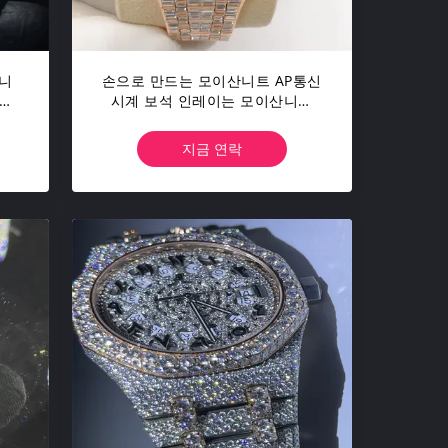
산니
손으로 만드는 모이산니트 AP통신
이아
시계 보석 인레이는 모이산니트
스테인레스 강 바깥쪽에 얼렸습니
다
지금 연락