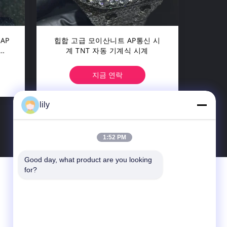
AP
힙합 고급 모이산니트 AP통신 시
형
계 TNT 자동 기계식 시계
지금 연락
lily
>
1:52 PM
Good day, what product are you looking 
for?
연락처
Beijing Silk Road Enterprise Management
Services Co., Ltd.
베이징 차오양구 둥쓰환 중루 41번지 지아