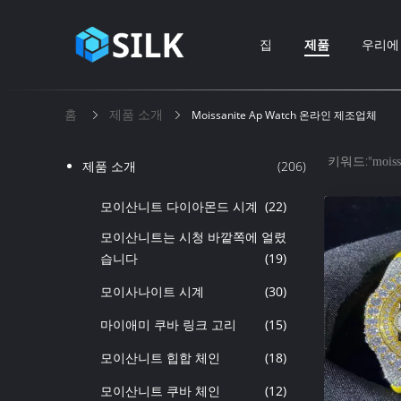
집
제품
우리에
홈
제품 소개
Moissanite Ap Watch 온라인 제조업체
키워드:"
moiss
제품 소개
(206)
모이산니트 다이아몬드 시계
(22)
모이산니트는 시청 바깥쪽에 얼렸
습니다
(19)
모이사나이트 시계
(30)
마이애미 쿠바 링크 고리
(15)
모이산니트 힙합 체인
(18)
모이산니트 쿠바 체인
(12)