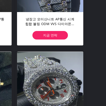
P통
냉장고 모이산니트 AP통신 시계
힙합 블링 ODM VVS 다이아몬드
시계
지금 연락