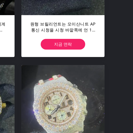
시계
원형 브릴리언트는 모이산니트 AP
목
통신 시청을 시청 바깥쪽에 언 18
다
캐럿 밴드 모이산니트로 잘라주었
습니다
지금 연락