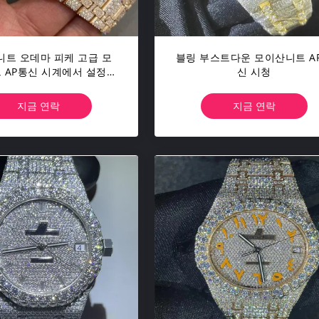
트 오데마 피케 고급 모
블링 부스트다운 모이산니트 A
 AP통신 시계에서 설정하
신 시청
는 힙합 손
지금 연락
지금 연락