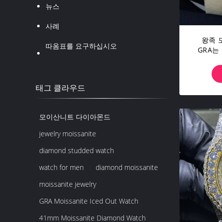
뉴스
사례
왕족 
따옴표를 요구하십시오
GRA는
태그 클라우드
모이산니트 다이아몬드
jewelry moissanite
diamond studded watch
watch for men
diamond moissanite
moissanite jewelry
GRA Moissanite Iced Out Watch
41mm Moissanite Diamond Watch