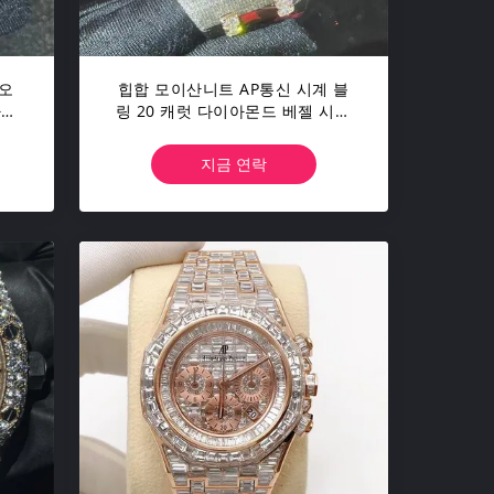
 오
힙합 모이산니트 AP통신 시계 블
사귀
링 20 캐럿 다이아몬드 베젤 시계
트
왕관
지금 연락