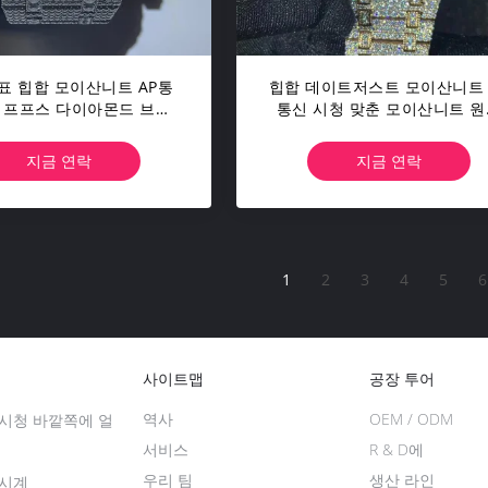
표 힙합 모이산니트 AP통
힙합 데이트저스트 모이산니트 
 프프스 다이아몬드 브릴
통신 시청 맞춘 모이산니트 원
언트형은 잘렸습니다
브릴리언트는 잘렸습니다
지금 연락
지금 연락
1
2
3
4
5
6
사이트맵
공장 투어
역사
OEM / ODM
시청 바깥쪽에 얼
서비스
R & D에
우리 팀
생산 라인
 시계