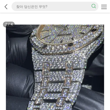
3
/
4