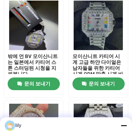
공장 여행
품질 관리
연락주세요
밖에 언 BV 모이산니트
모이산니트 카티어 시
는 일본에서 카티어 스
계 고급 하얀 다이얼은
톤 스터딩된 시청을 지
남자들을 위한 카티어
뉴스
켜봅니다
시계 ODM 맞춘 시계 바
깥쪽에 얼렸습니다
문의 보내기
문의 보내기
경우
인용문을 요구하세요
lily
모이산니트 다이아몬드 시계