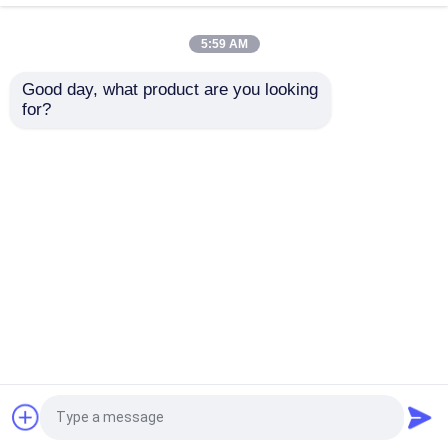
5:59 AM
모이산니트는 시청 바깥쪽에 얼렸습니다
Good day, what product are you looking 
모이산니트 오데마 피
DEF는 다이아몬드 스터
for?
케 고급 모이산니트 AP
딩된 시계 VVS 다이아
모이사나이트 시계
통신 시계에서 설정하
몬드 시계 영원한 빛 바
는 힙합 손
깥쪽에 얼렸습니다
마이애미 쿠바 링크 고리
문의 보내기
문의 보내기
모이산니트 힙합 체인
홈
사이트맵
연락처
Desktop Site
사이트맵
Privacy Policy
모이산니트 쿠바 체인
모이산니트 쿠바 링크
품질
모이산니트 다이아몬드 시계
중국 공
장.Copyright © 2026 Beijing Silk Road Enterprise
Management Services Co., Ltd.. All Rights
모이산니트 테니스 체인
Reserved.