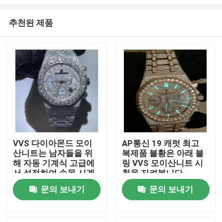
추천된 제품
VVS 다이아몬드 모이
AP통신 19 캐럿 최고
산니트는 남자들을 위
복제품 불황은 아래 블
집
해 자동 기계식 고급에
링 VVS 모이산니트 시
서 설정하여 손목 시계
청을 지켜봅니다
의 바늘 바깥쪽에 얼렸
제품
문의 보내기
문의 보내기
습니다
우리에 대하여